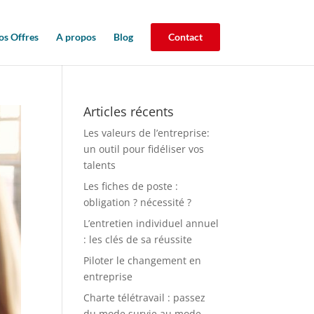
os Offres
A propos
Blog
Contact
Articles récents
Les valeurs de l’entreprise:
un outil pour fidéliser vos
talents
Les fiches de poste :
obligation ? nécessité ?
L’entretien individuel annuel
: les clés de sa réussite
Piloter le changement en
entreprise
Charte télétravail : passez
du mode survie au mode